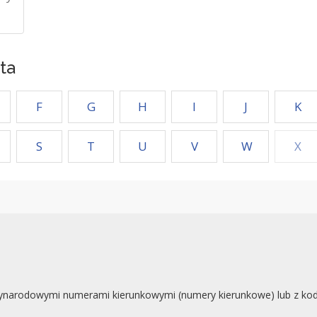
ta
F
G
H
I
J
K
S
T
U
V
W
X
ynarodowymi numerami kierunkowymi (numery kierunkowe) lub z koda