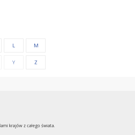
L
M
Y
Z
mi krajów z całego świata.