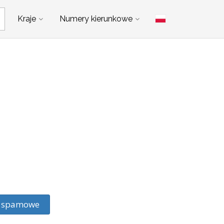
Kraje
Numery kierunkowe
ie spamowe