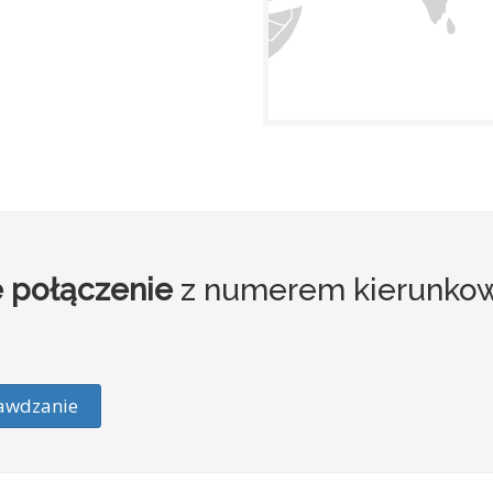
 połączenie
z numerem kierunko
awdzanie