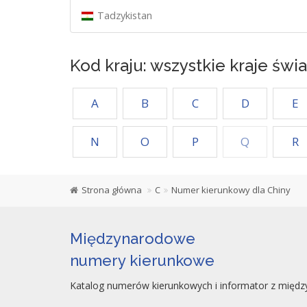
Tadzykistan
Kod kraju: wszystkie kraje świa
A
B
C
D
E
N
O
P
Q
R
Strona główna
C
Numer kierunkowy dla Chiny
Międzynarodowe
numery kierunkowe
Katalog numerów kierunkowych i informator z międz