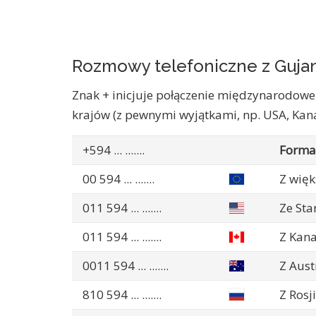
Rozmowy telefoniczne z Guja
Znak + inicjuje połączenie międzynarodowe,
krajów (z pewnymi wyjątkami, np. USA, Kan
+594
... .......
Format
00 594
... .......
Z więk
011 594
... .......
Ze St
011 594
... .......
Z Kan
0011 594
... .......
Z Aust
810 594
... .......
Z Rosj