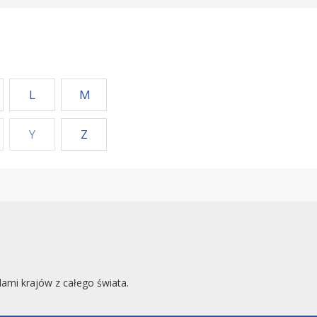
L
M
Y
Z
mi krajów z całego świata.