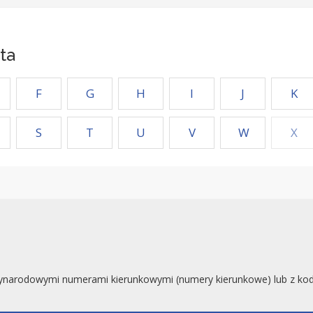
ta
F
G
H
I
J
K
S
T
U
V
W
X
ynarodowymi numerami kierunkowymi (numery kierunkowe) lub z koda