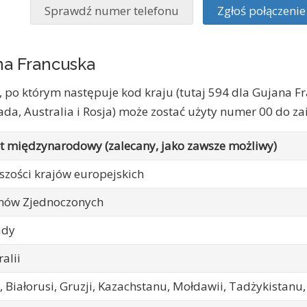
Sprawdź numer telefonu
Zgłoś połączen
na Francuska
 po którym następuje kod kraju (tutaj 594 dla Gujana Fr
ada, Australia i Rosja) może zostać użyty numer 00 do 
 międzynarodowy (zalecany, jako zawsze możliwy)
szości krajów europejskich
anów Zjednoczonych
ady
ralii
i, Białorusi, Gruzji, Kazachstanu, Mołdawii, Tadżykistanu