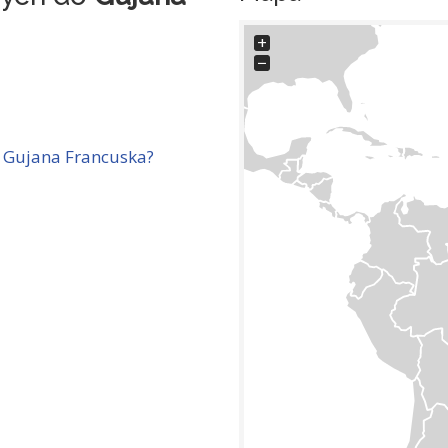
+
−
 Gujana Francuska?