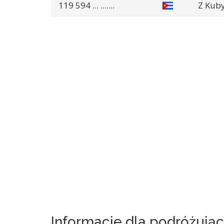
119 594
... .......
Z Kub
Informacje dla podróżują