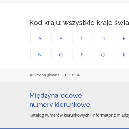
Kod kraju: wszystkie kraje świa
A
B
C
D
E
N
O
P
Q
R
Strona główna
F
+594
Międzynarodowe
numery kierunkowe
Katalog numerów kierunkowych i informator z międz