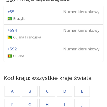
+55
Numer kierunkowy
Brazylia
+594
Numer kierunkowy
Gujana Francuska
+592
Numer kierunkowy
Gujana
Kod kraju: wszystkie kraje świata
A
B
C
D
E
F
G
H
I
J