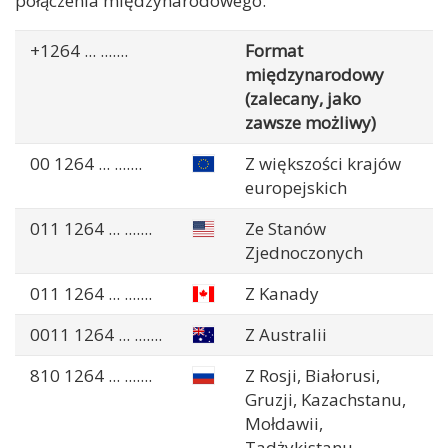
połączenia międzynarodowego.
+1264
... .......
Format
międzynarodowy
(zalecany, jako
zawsze możliwy)
00 1264
... .......
Z większości krajów
europejskich
011 1264
... .......
Ze Stanów
Zjednoczonych
011 1264
... .......
Z Kanady
0011 1264
... .......
Z Australii
810 1264
... .......
Z Rosji, Białorusi,
Gruzji, Kazachstanu,
Mołdawii,
Tadżykistanu,