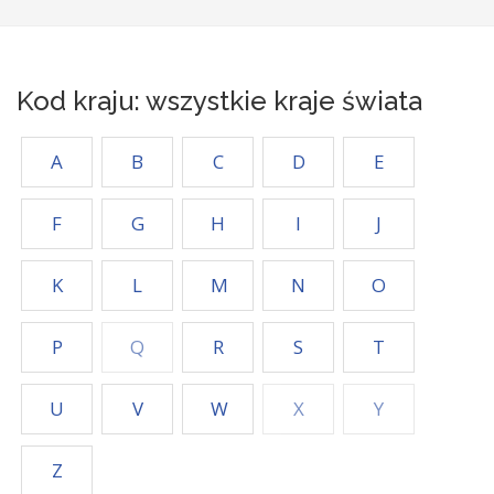
Kod kraju: wszystkie kraje świata
A
B
C
D
E
F
G
H
I
J
K
L
M
N
O
P
Q
R
S
T
U
V
W
X
Y
Z