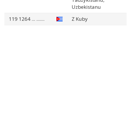
Uzbekistanu
119 1264
... .......
Z Kuby