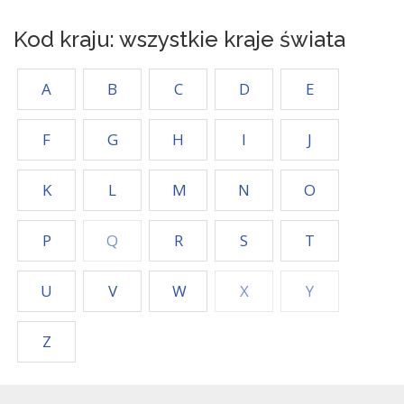
Kod kraju: wszystkie kraje świata
A
B
C
D
E
F
G
H
I
J
K
L
M
N
O
P
Q
R
S
T
U
V
W
X
Y
Z