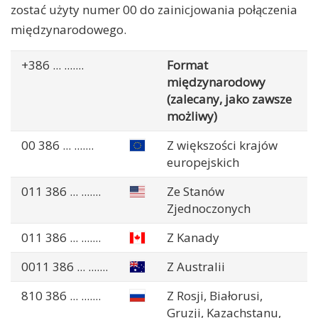
zostać użyty numer 00 do zainicjowania połączenia
międzynarodowego.
+386
... .......
Format
międzynarodowy
(zalecany, jako zawsze
możliwy)
00 386
... .......
Z większości krajów
europejskich
011 386
... .......
Ze Stanów
Zjednoczonych
011 386
... .......
Z Kanady
0011 386
... .......
Z Australii
810 386
... .......
Z Rosji, Białorusi,
Gruzji, Kazachstanu,