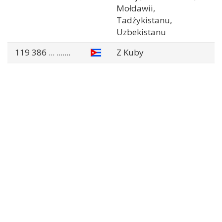
Mołdawii,
Tadżykistanu,
Uzbekistanu
119 386
... .......
Z Kuby