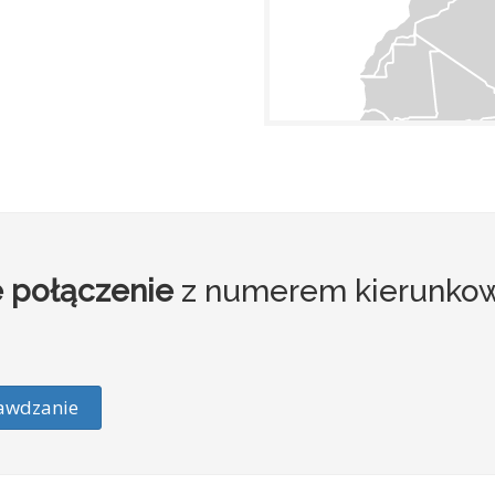
 połączenie
z numerem kierunko
awdzanie