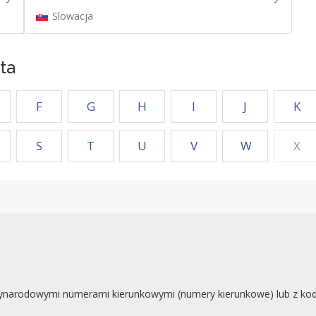
Slowacja
ta
F
G
H
I
J
K
S
T
U
V
W
X
ynarodowymi numerami kierunkowymi (numery kierunkowe) lub z koda