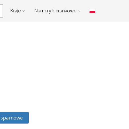
Kraje
Numery kierunkowe
ie spamowe