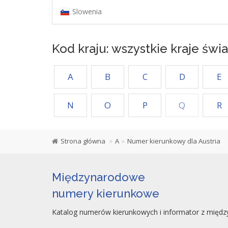
Slowenia
Kod kraju: wszystkie kraje świa
A
B
C
D
E
N
O
P
Q
R
Strona główna
A
Numer kierunkowy dla Austria
Międzynarodowe
numery kierunkowe
Katalog numerów kierunkowych i informator z międz