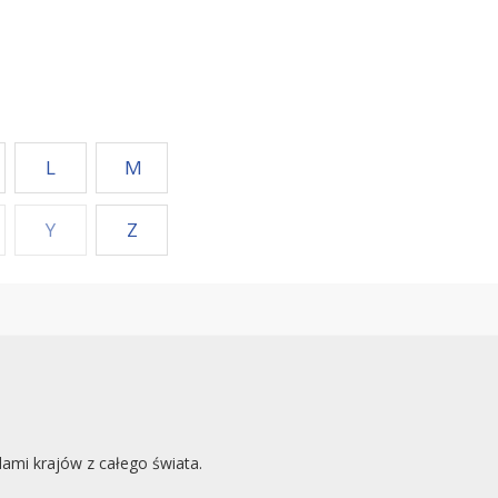
L
M
Y
Z
mi krajów z całego świata.