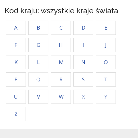
Kod kraju: wszystkie kraje świata
A
B
C
D
E
F
G
H
I
J
K
L
M
N
O
P
Q
R
S
T
U
V
W
X
Y
Z