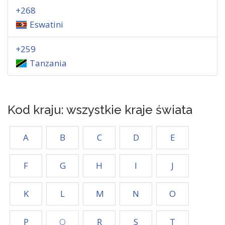
+268
Eswatini
+259
Tanzania
Kod kraju: wszystkie kraje świata
A
B
C
D
E
F
G
H
I
J
K
L
M
N
O
P
Q
R
S
T