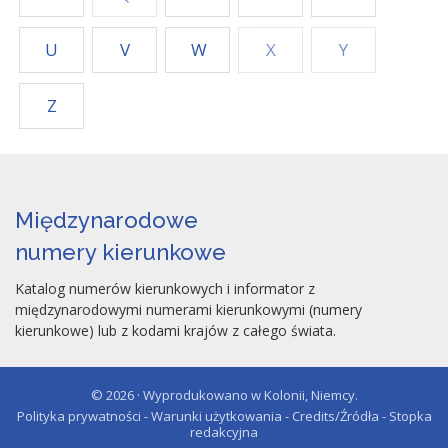
U
V
W
X
Y
Z
Międzynarodowe
numery kierunkowe
Katalog numerów kierunkowych i informator z
międzynarodowymi numerami kierunkowymi (numery
kierunkowe) lub z kodami krajów z całego świata.
© 2026 · Wyprodukowano w Kolonii, Niemcy.
Polityka prywatności - Warunki użytkowania - Credits/Źródła - Stopka
redakcyjna