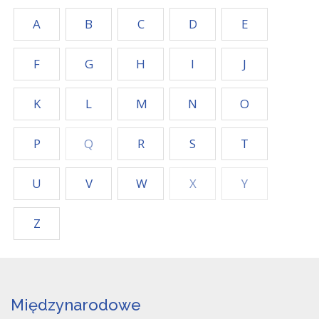
A
B
C
D
E
F
G
H
I
J
K
L
M
N
O
P
Q
R
S
T
U
V
W
X
Y
Z
Międzynarodowe