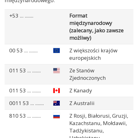
międzynarodowego.
+53
... .......
Format
międzynarodowy
(zalecany, jako zawsze
możliwy)
00 53
... .......
Z większości krajów
europejskich
011 53
... .......
Ze Stanów
Zjednoczonych
011 53
... .......
Z Kanady
0011 53
... .......
Z Australii
810 53
... .......
Z Rosji, Białorusi, Gruzji,
Kazachstanu, Mołdawii,
Tadżykistanu,
Uzbekistanu